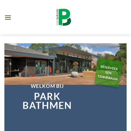
Ga
naar
inhoud
RESERVEER
EEN
TENNISBAAN
WELKOM BIJ
PARK
BATHMEN